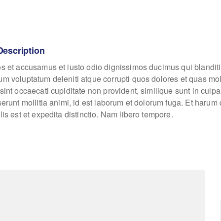
Description
os et accusamus et iusto odio dignissimos ducimus qui blanditi
um voluptatum deleniti atque corrupti quos dolores et quas mo
sint occaecati cupiditate non provident, similique sunt in culpa
eserunt mollitia animi, id est laborum et dolorum fuga. Et haru
lis est et expedita distinctio. Nam libero tempore.