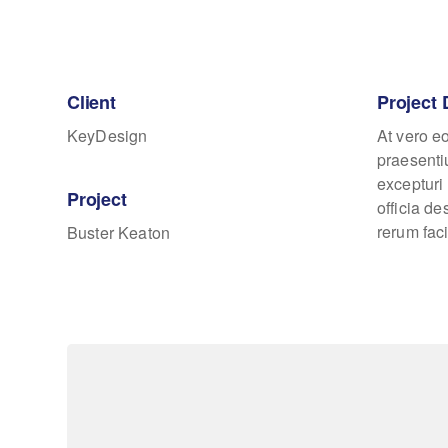
Client
Project 
KeyDesign
At vero e
praesenti
excepturi 
Project
officia d
rerum faci
Buster Keaton