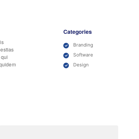
Categories
is
Branding
lestias
Software
 qui
m quidem
Design